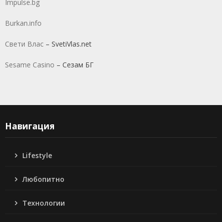
Impulse.bg
Burkan.info
Свети Влас
– SvetiVlas.net
Sesame Casino
– Сезам БГ
Навигация
Lifestyle
Любопитно
Технологии