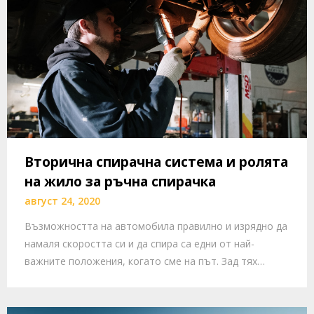
Вторична спирачна система и ролята
на жило за ръчна спирачка
август 24, 2020
Възможността на автомобила правилно и изрядно да
намаля скоростта си и да спира са едни от най-
важните положения, когато сме на път. Зад тях…