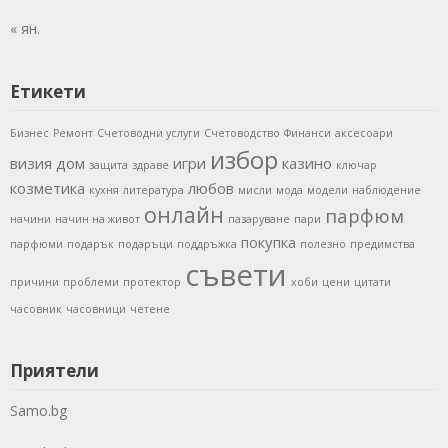
« ян.
Етикети
Бизнес
Ремонт
Счетоводни услуги
Счетоводство
Финанси
аксесоари
избор
визия
дом
игри
казино
защита
здраве
ключар
козметика
любов
кухня
литература
мисли
мода
модели
наблюдение
онлайн
парфюм
начини
начин на живот
пазаруване
пари
покупка
парфюми
подарък
подаръци
поддръжка
полезно
предимства
съвети
причини
проблеми
протектор
хоби
цени
цитати
часовник
часовници
четене
Приятели
Samo.bg