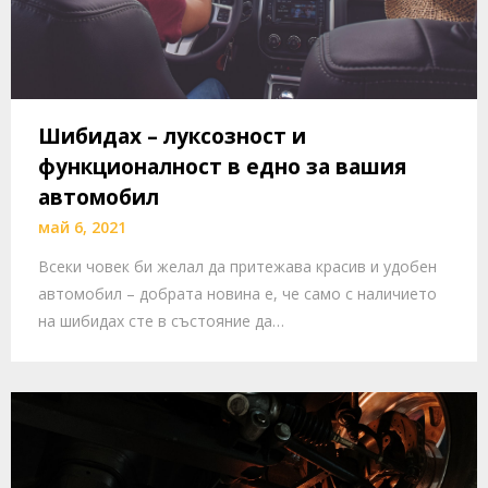
Шибидах – луксозност и
функционалност в едно за вашия
автомобил
май 6, 2021
Всеки човек би желал да притежава красив и удобен
автомобил – добрата новина е, че само с наличието
на шибидах сте в състояние да…