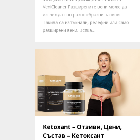
VeniCleaner Разширените вени може да
изглеждат по разнообразни начини.
Такива са изпъкнали, релефни или само
разширени вени. Всяка…
Ketoxant – Отзиви, Цени,
Състав – Кетоксант