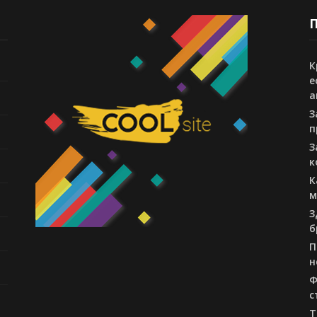
П
К
е
а
З
п
З
к
К
м
З
б
П
н
Ф
с
T