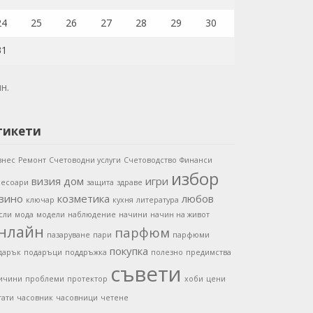
24
25
26
27
28
29
30
31
ян.
тикети
знес
Ремонт
Счетоводни услуги
Счетоводство
Финанси
избор
визия
дом
игри
сесоари
защита
здраве
зино
козметика
любов
ключар
кухня
литература
сли
мода
модели
наблюдение
начини
начин на живот
нлайн
парфюм
пазаруване
пари
парфюми
покупка
дарък
подаръци
поддръжка
полезно
предимства
съвети
ичини
проблеми
протектор
хоби
цени
тати
часовник
часовници
четене