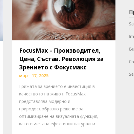
П
Sa
Im
Bu
FocusMax – Производител,
Цена, Състав. Революция за
Св
Зрението с Фокусмакс
Se
март 17, 2025
Грижата за зрението е инвестиция в
качеството на живот. FocusMax
представлява модерно и
природосъобразно решение за
оптимизиране на визуалната функция,
като съчетава ефективни натурални…