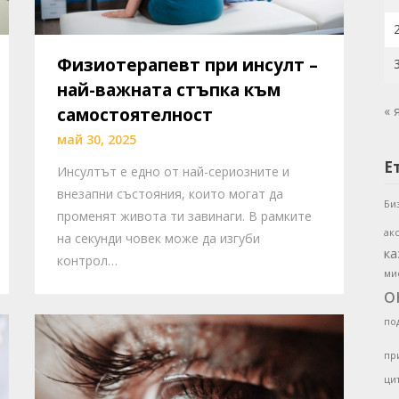
Физиотерапевт при инсулт –
най-важната стъпка към
« 
самостоятелност
май 30, 2025
Е
Инсултът е едно от най-сериозните и
внезапни състояния, които могат да
Би
променят живота ти завинаги. В рамките
ак
на секунди човек може да изгуби
ка
контрол…
ми
о
по
пр
ци