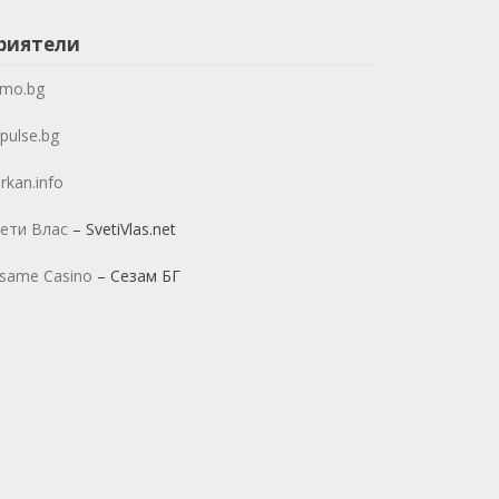
риятели
mo.bg
pulse.bg
rkan.info
ети Влас
– SvetiVlas.net
same Casino
– Сезам БГ