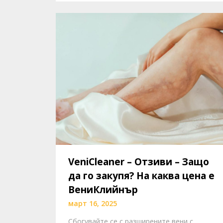
VeniCleaner – Отзиви – Защо
да го закупя? На каква цена е
ВениКлийнър
март 16, 2025
Сбогувайте се с разширените вени с