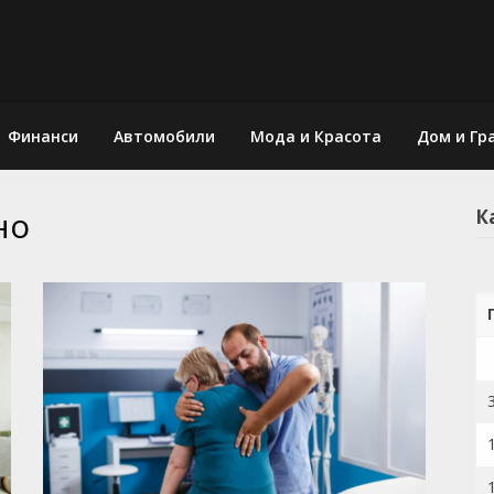
Финанси
Автомобили
Мода и Красота
Дом и Гр
но
К