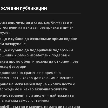
оследни публикации
ристали, енергия и стил: как бижутата от
стествени камъни се превърнаха в личен
мулет
ащо е хубаво да използваме промо кодове
ри пазаруване
ащо е хубаво да подаряваме подаръчни
ошници и ръчно изработени подаръци
акви промо оферти можем да открием през
есец февруари
дравословно хранене по време на
ременност – какво да включим в менюто
ране на мека мебел Варна – колко често е
еобходимо и какво включва услугата
изиотерапевт при инсулт – най-важната
тъпка към самостоятелност
onizil – състав и мнения, помага ли наистина