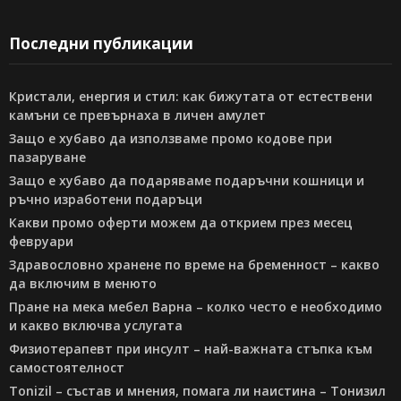
Последни публикации
Кристали, енергия и стил: как бижутата от естествени
камъни се превърнаха в личен амулет
Защо е хубаво да използваме промо кодове при
пазаруване
Защо е хубаво да подаряваме подаръчни кошници и
ръчно изработени подаръци
Какви промо оферти можем да открием през месец
февруари
Здравословно хранене по време на бременност – какво
да включим в менюто
Пране на мека мебел Варна – колко често е необходимо
и какво включва услугата
Физиотерапевт при инсулт – най-важната стъпка към
самостоятелност
Tonizil – състав и мнения, помага ли наистина – Тонизил