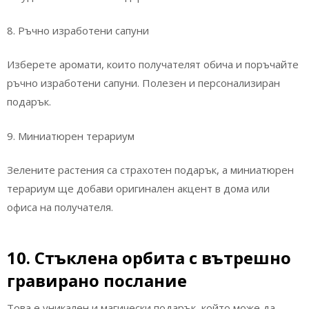
8. Ръчно изработени сапуни
Изберете аромати, които получателят обича и поръчайте
ръчно изработени сапуни. Полезен и персонализиран
подарък.
9. Миниатюрен терариум
Зелените растения са страхотен подарък, а миниатюрен
терариум ще добави оригинален акцент в дома или
офиса на получателя.
10. Стъклена орбита с вътрешно
гравирано послание
Това е уникален и магически подарък, който може да