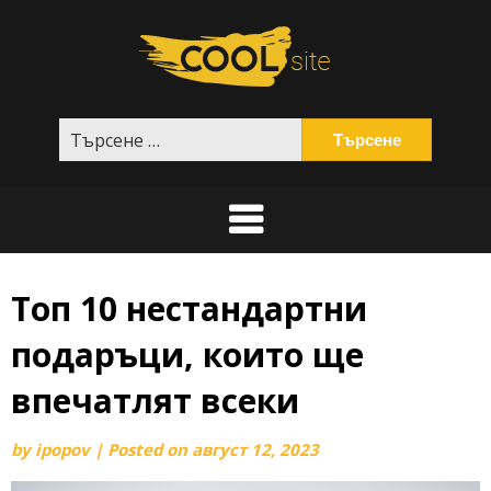
Skip
to
content
Търсене
за:
Топ 10 нестандартни
подаръци, които ще
впечатлят всеки
by
ipopov
|
Posted on
август 12, 2023