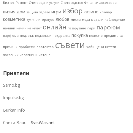
Бизнес
Ремонт
Счетоводни услуги
Счетоводство
Финанси
аксесоари
избор
визия
дом
игри
казино
защита
здраве
ключар
козметика
любов
кухня
литература
мисли
мода
модели
наблюдение
онлайн
парфюм
начини
начин на живот
пазаруване
пари
покупка
парфюми
подарък
подаръци
поддръжка
полезно
предимства
съвети
причини
проблеми
протектор
хоби
цени
цитати
часовник
часовници
четене
Приятели
Samo.bg
Impulse.bg
Burkan.info
Свети Влас
– SvetiVlas.net