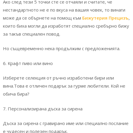
Ако след тези 5 точки сте се отчаяли и считате, че
нестандартното не е по вкуса на вашия човек, то винаги
може да се обърнете на помощ към
Бижутерия Прецизъ
,
които биха могли да изработят специално сребърно бижу
за такъв специален повод.
Но същевременно нека продължим с предложенията.
6. Крафт пиво или вино
Изберете селекция от ръчно изработени бири или
вина.Това е отличен подарък за гурме любители. Кой не
обича бира?
7. Персонализирана дъска за сирена
Дъска за сирена с гравирано име или специално послание
е чудесен и полезен подарък.