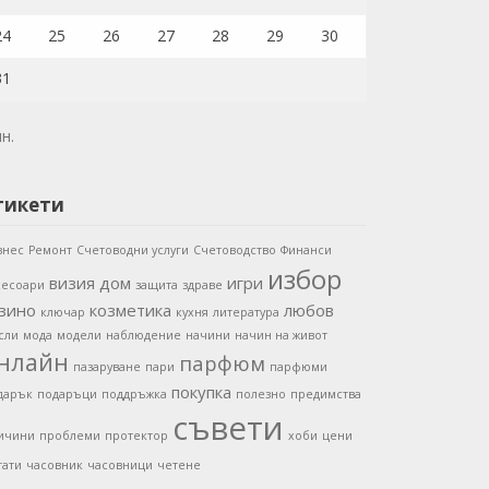
24
25
26
27
28
29
30
31
ян.
тикети
знес
Ремонт
Счетоводни услуги
Счетоводство
Финанси
избор
визия
дом
игри
сесоари
защита
здраве
зино
козметика
любов
ключар
кухня
литература
сли
мода
модели
наблюдение
начини
начин на живот
нлайн
парфюм
пазаруване
пари
парфюми
покупка
дарък
подаръци
поддръжка
полезно
предимства
съвети
ичини
проблеми
протектор
хоби
цени
тати
часовник
часовници
четене