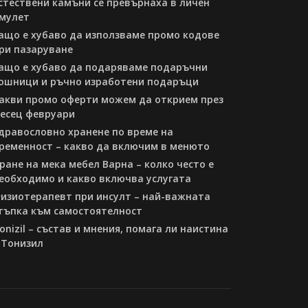
стествени камъни се превърнаха в личен
мулет
ащо е хубаво да използваме промо кодове
ри пазаруване
ащо е хубаво да подаряваме подаръчни
ошници и ръчно изработени подаръци
акви промо оферти можем да открием през
есец февруари
дравословно хранене по време на
ременност – какво да включим в менюто
ране на мека мебел Варна – колко често е
еобходимо и какво включва услугата
изиотерапевт при инсулт – най-важната
тъпка към самостоятелност
onizil – състав и мнения, помага ли наистина
 Тонизил