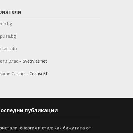
риятели
mo.bg
pulse.bg
rkan.info
ети Влас
– SvetiVlas.net
same Casino
– Сезам БГ
оследни публикации
ристали, енергия и стил: как бижутата от