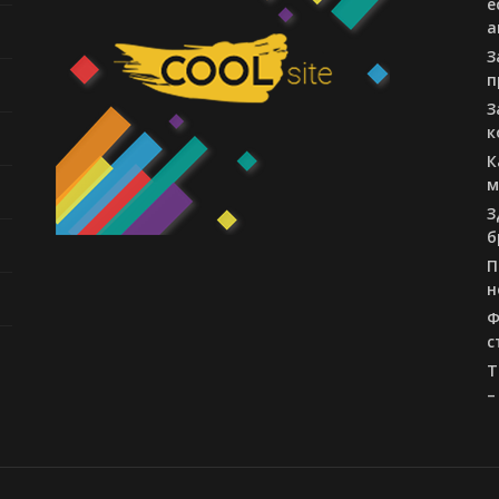
е
а
З
п
З
к
К
м
З
б
П
н
Ф
с
T
–