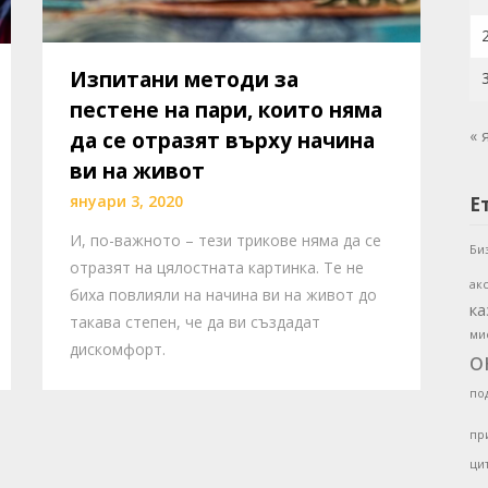
Изпитани методи за
пестене на пари, които няма
« 
да се отразят върху начина
ви на живот
януари 3, 2020
Е
И, по-важното – тези трикове няма да се
Би
отразят на цялостната картинка. Те не
ак
биха повлияли на начина ви на живот до
ка
такава степен, че да ви създадат
ми
дискомфорт.
о
по
пр
ци