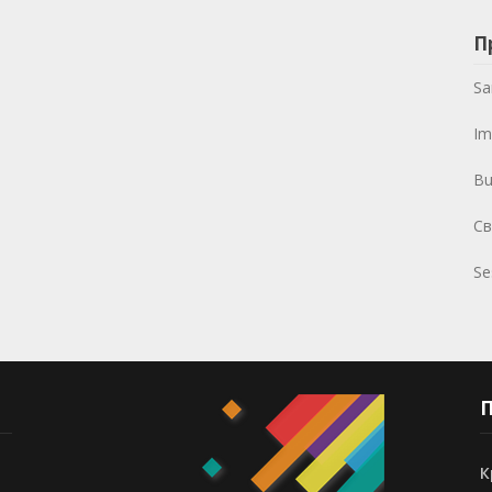
П
Sa
Im
Bu
Св
Se
П
К