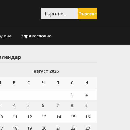
Търсене
за:
адина
Здравословно
алендар
август 2026
П
В
С
Ч
П
С
Н
1
2
3
4
5
6
7
8
9
10
11
12
13
14
15
16
17
18
19
20
21
22
23