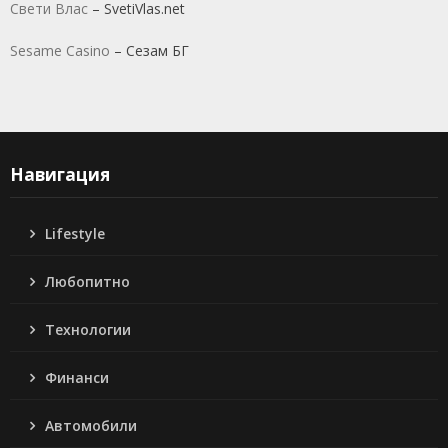
Свети Влас
– SvetiVlas.net
Sesame Casino
– Сезам БГ
Навигация
Lifestyle
Любопитно
Технологии
Финанси
Автомобили