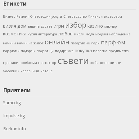
Етикети
Бизнес
Ремонт
Счетоводни услуги
Счетоводство
Финанси
аксесоари
избор
визия
дом
игри
казино
защита
здраве
ключар
козметика
любов
кухня
литература
мисли
мода
модели
наблюдение
онлайн
парфюм
начини
начин на живот
пазаруване
пари
покупка
парфюми
подарък
подаръци
поддръжка
полезно
предимства
съвети
причини
проблеми
протектор
хоби
цени
цитати
часовник
часовници
четене
Приятели
Samo.bg
Impulse.bg
Burkan.info