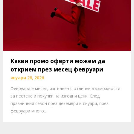
Какви промо оферти можем да
открием през месец февруари
януари 28, 2026
Февруари е месец, изпълнен с отлични възможности
за пестене и покупки на изгодни цени. След
празничния сезон през декември и януари, през
февруари много…