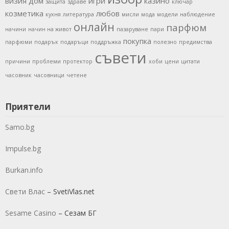
визия
дом
игри
казино
защита
здраве
ключар
козметика
любов
кухня
литература
мисли
мода
модели
наблюдение
онлайн
парфюм
начини
начин на живот
пазаруване
пари
покупка
парфюми
подарък
подаръци
поддръжка
полезно
предимства
съвети
причини
проблеми
протектор
хоби
цени
цитати
часовник
часовници
четене
Приятели
Samo.bg
Impulse.bg
Burkan.info
Свети Влас
– SvetiVlas.net
Sesame Casino
– Сезам БГ