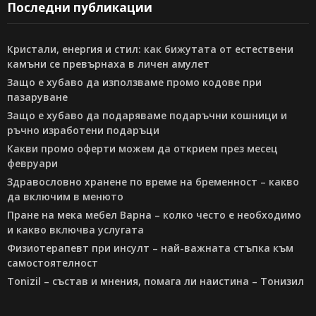
Последни публикации
Кристали, енергия и стил: как бижутата от естествени
камъни се превърнаха в личен амулет
Защо е хубаво да използваме промо кодове при
пазаруване
Защо е хубаво да подаряваме подаръчни кошници и
ръчно изработени подаръци
Какви промо оферти можем да открием през месец
февруари
Здравословно хранене по време на бременност – какво
да включим в менюто
Пране на мека мебел Варна – колко често е необходимо
и какво включва услугата
Физиотерапевт при инсулт – най-важната стъпка към
самостоятелност
Tonizil – състав и мнения, помага ли наистина – Тонизил