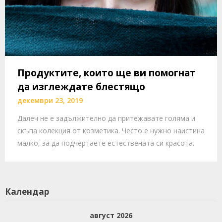
Продуктите, които ще ви помогнат
да изглеждате блестящо
декември 23, 2019
Далеч не е задължително да притежавате голяма и
скъпа колекция от козметика. Често е нужно наистина
малко, за да подчертаете естествената си красота.
Календар
август 2026